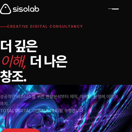
CREATIVE DIGITAL CONSULTANCY
더
깊
은
이
해
,
더
나
은
창
조
.
성공적인 비즈니스를 위한 현황분석부터 제작, 마케팅, 운영에 이르기
까지.
TOTAL DIGITAL CONSULTING을 수행합니다.