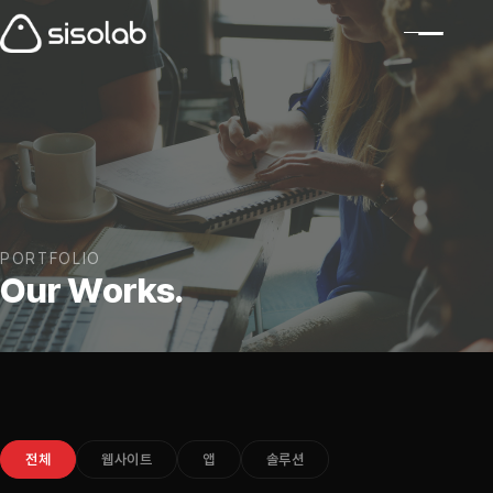
PORTFOLIO
O
u
r
W
o
r
k
s
.
전체
웹사이트
앱
솔루션